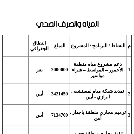
المياه والصرف الصحي
النطاق
م
النشاط / البرنامج / المشروع
المبلغ
الجغرافي
دعم مشروع مياه منطقة
2000000
1
الأخمور – المواسط – شراء
تعز
مواسير
تمديد شبكة مياه لمستشفى
أبين
3421450
2
الرازي - أبين
ترميم مجاري منطقة باجدار ،
أبين
7134700
3
أبين
تنفيذ مجاري منطقة حضور