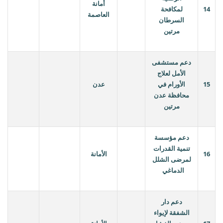
أمانة
14
لمكافحة
العاصمة
السرطان
مرتين
دعم مستشفى
الأمل لعلاج
15
الأورام في
عدن
محافظة عدن
مرتين
دعم مؤسسة
تنمية القدرات
16
الأمانة
لمرضى الشلل
الدماغي
دعم دار
الشفقة لإيواء