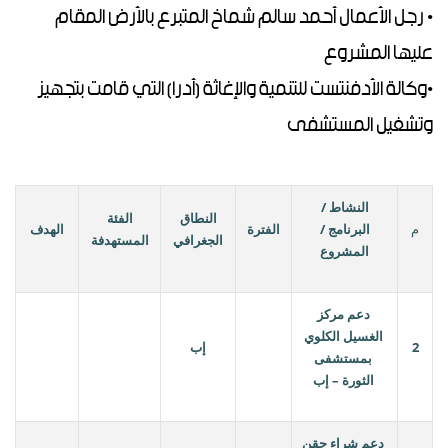
• رجل الأعمال أحمد سالم شماخ المتبرع بالأرض المقام
عليها المشروع
•وكالة الأدفنتست للتنمية والإغاثة (أدرا) التي قامت بتجهيز
وتشغيل المستشفى
النشاط /
النطاق
الفئة
م
البرنامج /
الفترة
الهدف
الجغرافي
المستهدفة
المشروع
دعم مركز
الغسيل الكلوي
2
إب
بمستشفى
الثورة – إب
دعم شراء حقن