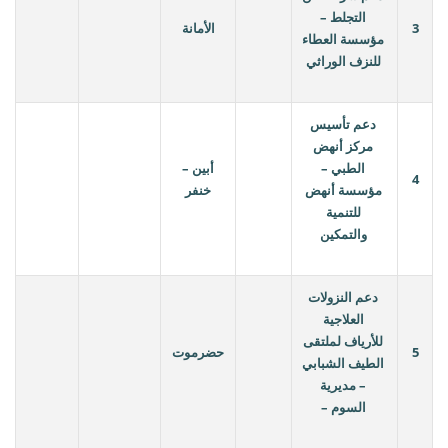
التجلط –
3
الأمانة
مؤسسة العطاء
للنزف الوراثي
دعم تأسيس
مركز أنهض
الطبي –
أبين –
4
مؤسسة أنهض
خنفر
للتنمية
والتمكين
دعم النزولات
العلاجية
للأرياف لملتقى
5
حضرموت
الطيف الشبابي
– مديرية
السوم –